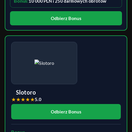
Bonus:
10 000 PLN i 250 darmowych obrotów
Odbierz Bonus
Slotoro
★
★
★
★
★
5.0
Odbierz Bonus
Bonus