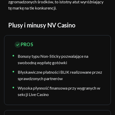
zgromadzonych środków, to istotny atut wyróżniający
tę markę na tle konkurencji.
Plusy i minusy NV Casino
PROS
Bonusy typu Non-Sticky pozwalające na
swobodną wypłatę gotówki
Błyskawiczne płatności BLIK realizowane przez
sprawdzonych partnerów
Wysoka płynność finansowa przy wygranych w
sekcji Live Casino