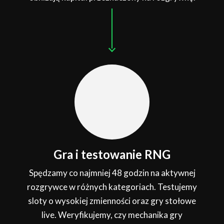
Gra i testowanie RNG
Spędzamy co najmniej 48 godzin na aktywnej
rozgrywce w różnych kategoriach. Testujemy
sloty o wysokiej zmienności oraz gry stołowe
live. Weryfikujemy, czy mechanika gry