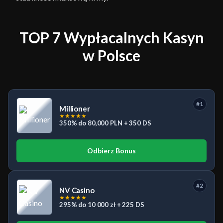
TOP 7 Wypłacalnych Kasyn
w Polsce
#1
Millioner
★
★
★
★
★
350% do 80,000 PLN + 350 DS
Odbierz Bonus
#2
NV Casino
★
★
★
★
★
295% do 10 000 zł + 225 DS