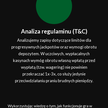
Analiza regulaminu (T&C)
Analizujemy zapisy dotyczące limitów dla
progresywnych jackpotów oraz wymogi obrotu
depozytem. W uczciwych, wypłacalnych
kasynach wymóg obrotu własną wpłatą przed
wypłatą (tzw. wagering) nie powinien
przekraczać 1x-3x, co służy jedynie
przeciwdziałaniu praniu brudnych pieniędzy.
Wykorzystując wiedzę o tym, jak funkcjonuje gra w