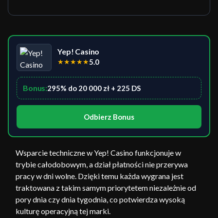
Yep! Casino
★
★
★
★
★
5.0
Bonus:
295% do 20 000 zł + 225 DS
Odbierz Bonus
Wsparcie techniczne w Yep! Casino funkcjonuje w
trybie całodobowym, a dział płatności nie przerywa
pracy w dni wolne. Dzięki temu każda wygrana jest
traktowana z takim samym priorytetem niezależnie od
pory dnia czy dnia tygodnia, co potwierdza wysoką
kulturę operacyjną tej marki.