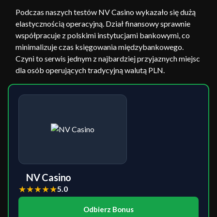
Podczas naszych testów NV Casino wykazało się dużą
elastycznością operacyjną. Dział finansowy sprawnie
współpracuje z polskimi instytucjami bankowymi, co
minimalizuje czas księgowania międzybankowego.
Czyni to serwis jednym z najbardziej przyjaznych miejsc
dla osób operujących tradycyjną walutą PLN.
NV Casino
★
★
★
★
★
5.0
Odbierz Bonus