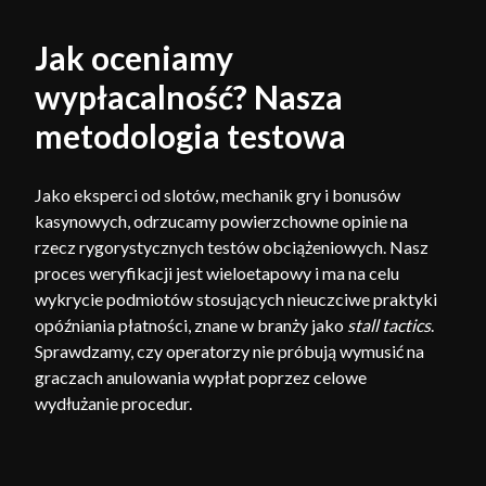
Jak oceniamy
wypłacalność? Nasza
metodologia testowa
Jako eksperci od slotów, mechanik gry i bonusów
kasynowych, odrzucamy powierzchowne opinie na
rzecz rygorystycznych testów obciążeniowych. Nasz
proces weryfikacji jest wieloetapowy i ma na celu
wykrycie podmiotów stosujących nieuczciwe praktyki
opóźniania płatności, znane w branży jako
stall tactics
.
Sprawdzamy, czy operatorzy nie próbują wymusić na
graczach anulowania wypłat poprzez celowe
wydłużanie procedur.