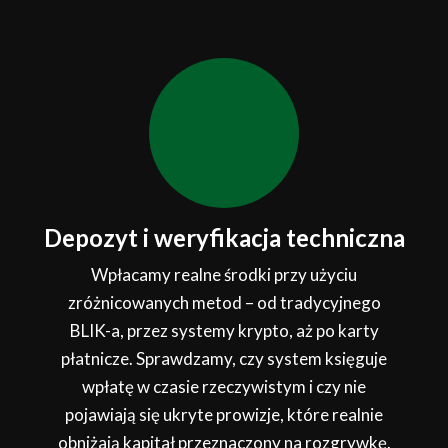
Depozyt i weryfikacja techniczna
Wpłacamy realne środki przy użyciu
zróżnicowanych metod – od tradycyjnego
BLIK-a, przez systemy krypto, aż po karty
płatnicze. Sprawdzamy, czy system księguje
wpłatę w czasie rzeczywistym i czy nie
pojawiają się ukryte prowizje, które realnie
obniżają kapitał przeznaczony na rozgrywkę.