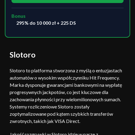
Bonus
295% do 10 000 zł + 225 DS
Slotoro
Slotoro to platforma stworzona z myślą o entuzjastach
automatów o wysokim współczynniku Hit Frequency.
Marka dysponuje gwarancjami bankowymi na wypłatę
progresywnych jackpotów, co jest kluczowe dla
zachowania płynności przy wielomilionowych sumach.
Systemy rozliczeniowe Slotoro zostały
zoptymalizowane pod kątem szybkich transferów
zwrotnych, takich jak VISA Direct.
Jakość rozgrywki w Slotoro idzie w parze z