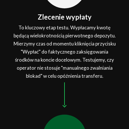
Zlecenie wypłaty
To kluczowy etap testu. Wypłacamy kwotę
będącą wielokrotnością pierwotnego depozytu.
Mierzymy czas od momentu kliknięcia przycisku
"Wypłać" do faktycznego zaksięgowania
środków na koncie docelowym. Testujemy, czy
operator nie stosuje "manualnego zwalniania
blokad" w celu opóźnienia transferu.