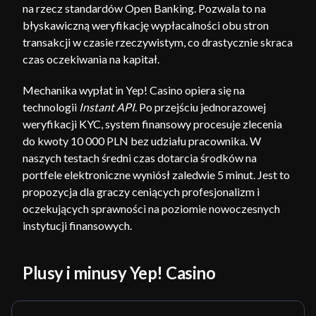
na rzecz standardów Open Banking. Pozwala to na
błyskawiczną weryfikację wypłacalności obu stron
transakcji w czasie rzeczywistym, co drastycznie skraca
czas oczekiwania na kapitał.
Mechanika wypłat in Yep! Casino opiera się na
technologii
Instant API
. Po przejściu jednorazowej
weryfikacji KYC, system finansowy procesuje zlecenia
do kwoty 10 000 PLN bez udziału pracownika. W
naszych testach średni czas dotarcia środków na
portfele elektroniczne wyniósł zaledwie 5 minut. Jest to
propozycja dla graczy ceniących profesjonalizm i
oczekujących sprawności na poziomie nowoczesnych
instytucji finansowych.
Plusy i minusy Yep! Casino