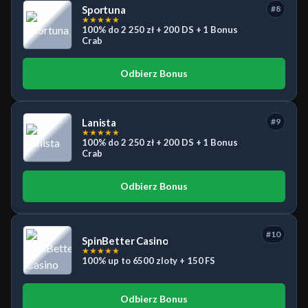
Sportuna
#8
★
★
★
★
★
100% do 2 250 zł + 200 DS + 1 Bonus
Crab
Odbierz Bonus
Lanista
#9
★
★
★
★
★
100% do 2 250 zł + 200 DS + 1 Bonus
Crab
Odbierz Bonus
#10
SpinBetter Casino
★
★
★
★
★
100% up to 6500 zloty + 150 FS
Odbierz Bonus